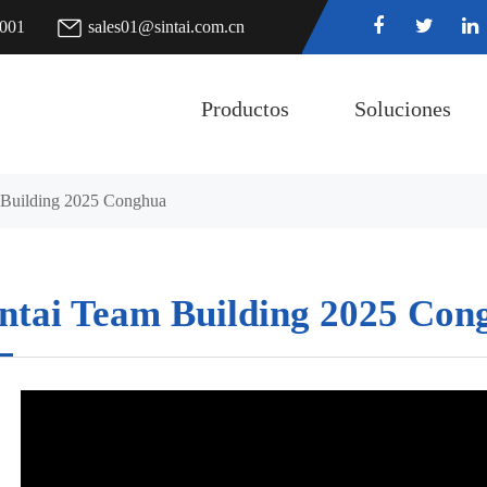
7001
sales01@sintai.com.cn
Productos
Soluciones
 Building 2025 Conghua
intai Team Building 2025 Con