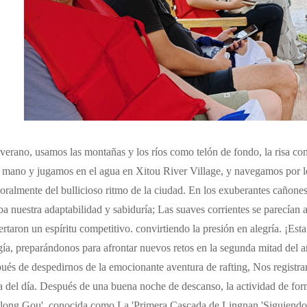
 verano, usamos las montañas y los ríos como telón de fondo, la risa 
a mano y jugamos en el agua en Xitou River Village, y navegamos por l
oralmente del bullicioso ritmo de la ciudad. En los exuberantes cañones,
a nuestra adaptabilidad y sabiduría; Las suaves corrientes se parecían a
rtaron un espíritu competitivo. convirtiendo la presión en alegría. ¡Esta
gía, preparándonos para afrontar nuevos retos en la segunda mitad del a
és de despedirnos de la emocionante aventura de rafting, Nos registramo
ga del día. Después de una buena noche de descanso, la actividad de for
long Gou', conocida como La 'Primera Cascada de Lingnan.'Siguiendo 