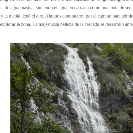
na de agua masiva, sintiendo el agua en cascada como una cinta de seda y
 y la niebla llenó el aire. Algunos continuaron por el camino para admi
explorar la zona. La majestuosa belleza de la cascada se desarrolló ante