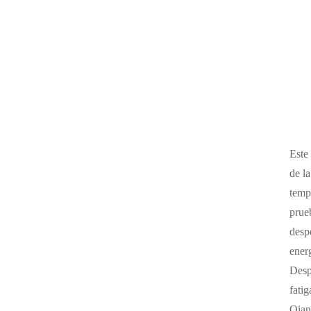
Este
de l
temp
prueb
despe
ener
Despu
fati
Qian