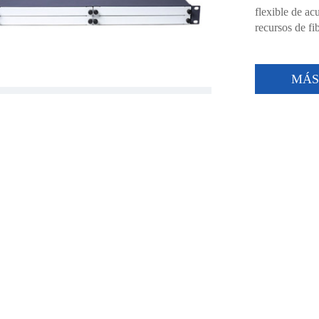
flexible de ac
recursos de fib
MÁ