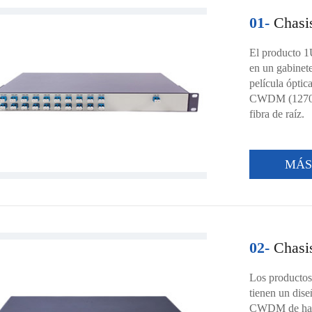
01-
Chasis
El producto 
en un gabinete
película óptic
CWDM (1270-16
fibra de raíz.
MÁ
02-
Chasis
Los productos
tienen un dis
CWDM de hast