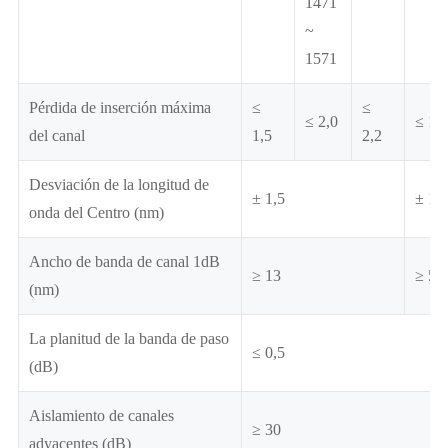
1471
~
1571
Pérdida de inserción máxima
≤
≤
≤ 2,0
≤ 1,5
del canal
1,5
2,2
Desviación de la longitud de
± 1,5
± 1,0
onda del Centro (nm)
Ancho de banda de canal 1dB
≥ 13
≥ 5
(nm)
La planitud de la banda de paso
≤ 0,5
(dB)
Aislamiento de canales
≥ 30
adyacentes (dB)