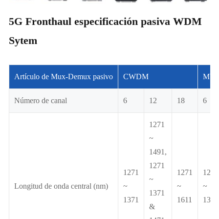
5G Fronthaul especificación pasiva WDM
Sytem
Artículo de Mux-Demux pasivo
CWDM
MW
Número de canal
6
12
18
6
1271
~
1491,
1271
1271
1271
1267
~
Longitud de onda central (nm)
~
~
~
1371
1371
1611
1314
&