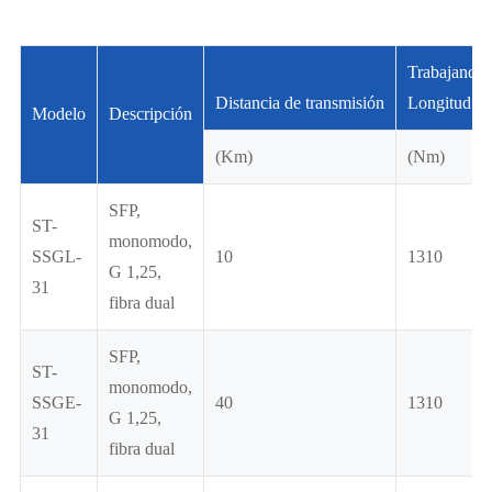
Trabajando
Distancia de transmisión
Longitud de
Modelo
Descripción
(Km)
(Nm)
SFP,
ST-
monomodo,
SSGL-
10
1310
G 1,25,
31
fibra dual
SFP,
ST-
monomodo,
SSGE-
40
1310
G 1,25,
31
fibra dual