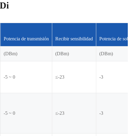
iDi
Potencia de transmisión
Recibir sensibilidad
Potencia de sobrec
(DBm)
(DBm)
(DBm)
-5 ~ 0
≤-23
-3
-5 ~ 0
≤-23
-3