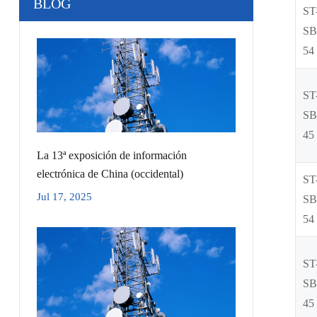
BLOG
ST
SB
54
ST
SB
45
La 13ª exposición de información
electrónica de China (occidental)
ST
Jul 17, 2025
SB
54
ST
SB
45