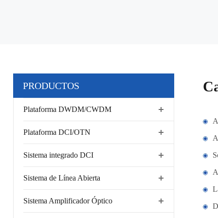
Ca
PRODUCTOS
Plataforma DWDM/CWDM
A
Plataforma DCI/OTN
A
Sistema integrado DCI
S
A
Sistema de Línea Abierta
L
Sistema Amplificador Óptico
D