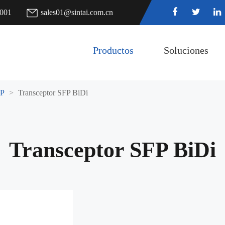
7001
sales01@sintai.com.cn
Productos
Soluciones
FP
Transceptor SFP BiDi
Transceptor SFP BiDi