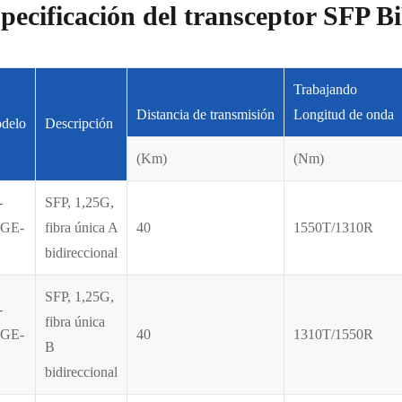
pecificación del transceptor SFP B
Trabajando
Distancia de transmisión
Longitud de onda
delo
Descripción
(Km)
(Nm)
-
SFP, 1,25G,
GE-
fibra única A
40
1550T/1310R
bidireccional
SFP, 1,25G,
-
fibra única
GE-
40
1310T/1550R
B
bidireccional