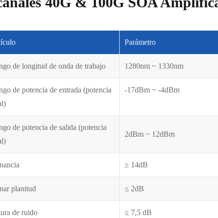
canales 40G & 100G SOA Amplifica
ículo
Parámetro
go de longitud de onda de trabajo
1280nm ~ 1330nm
go de potencia de entrada (potencia
-17dBm ~ -4dBm
al)
go de potencia de salida (potencia
2dBm ~ 12dBm
al)
nancia
≥ 14dB
ar planitud
≤ 2dB
ura de ruido
≤ 7,5 dB