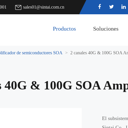
7001
sales01@sintai.com.cn
Productos
Soluciones
ificador de semiconductores SOA
2 canales 40G & 100G SOA Am
es 40G & 100G SOA Ampl
El subsiste
Sintai Co., 