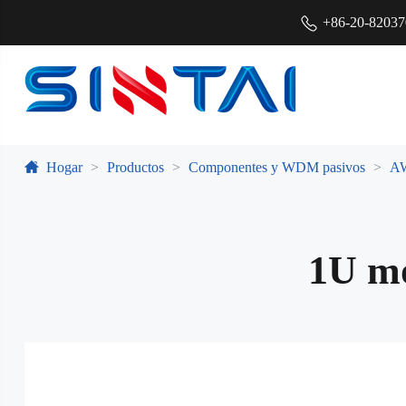
+86-20-8203
Hogar
Productos
Componentes y WDM pasivos
A
1U m