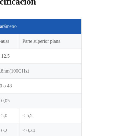
ificación
arámetro
auss
Parte superior plana
 12,5
.8nm(100GHz)
0 o 48
 0,05
 5,0
≤ 5,5
 0,2
≤ 0,34