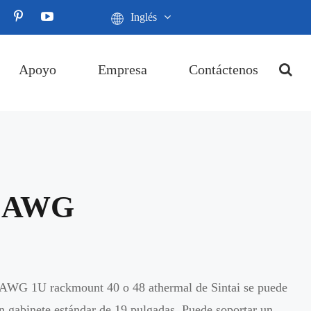
Inglés
Apoyo
Empresa
Contáctenos
H AWG
 AWG 1U rackmount 40 o 48 athermal de Sintai se puede
un gabinete estándar de 19 pulgadas. Puede soportar un