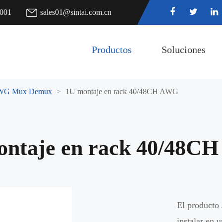
7001
sales01@sintai.com.cn
Productos
Soluciones
WG Mux Demux
1U montaje en rack 40/48CH AWG
ontaje en rack 40/48C
El producto
instalar en 