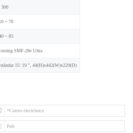
 300
10 ~ 70
40 ~ 85
orning SMF-28e Ultra
stándar 1U 19 ", 44(H)x442(W)x220(D)