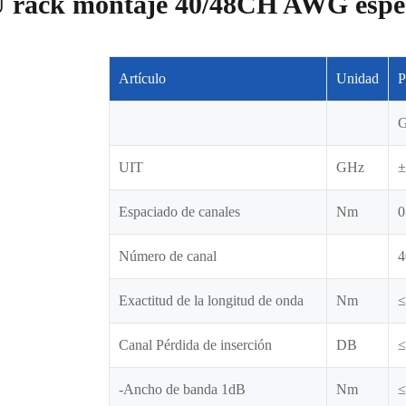
 rack montaje 40/48CH AWG espec
Artículo
Unidad
P
G
UIT
GHz
±
Espaciado de canales
Nm
0
Número de canal
4
Exactitud de la longitud de onda
Nm
≤
Canal Pérdida de inserción
DB
≤
-Ancho de banda 1dB
Nm
≤