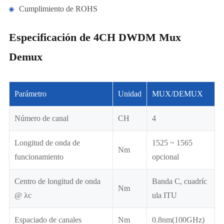
Cumplimiento de ROHS
Especificación de 4CH DWDM Mux
Demux
Parámetro
Unidad
MUX/DEMUX
Número de canal
CH
4
Longitud de onda de
1525 ~ 1565
Nm
funcionamiento
opcional
Centro de longitud de onda
Banda C, cuadríc
Nm
@ λc
ula ITU
Espaciado de canales
Nm
0.8nm(100GHz)