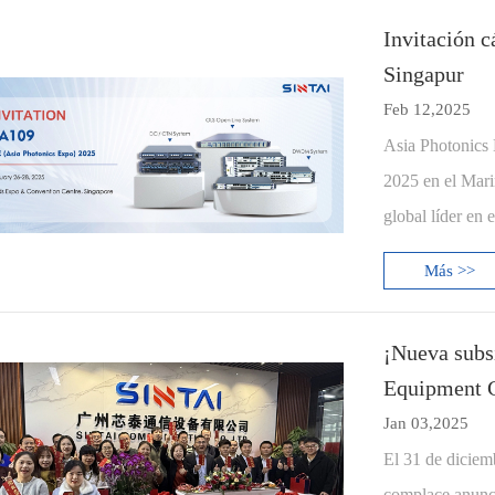
Invitación 
Singapur
Feb 12,2025
Asia Photonics 
2025 en el Mari
global líder en 
Más >>
¡Nueva subs
Equipment Co
Jan 03,2025
El 31 de diciemb
complace anunc