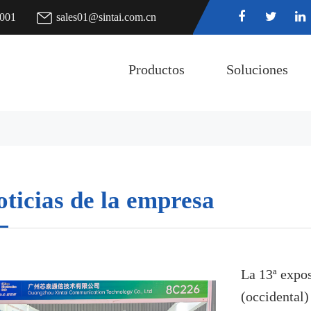
7001
sales01@sintai.com.cn
Productos
Soluciones
ticias de la empresa
La 13ª expos
(occidental)