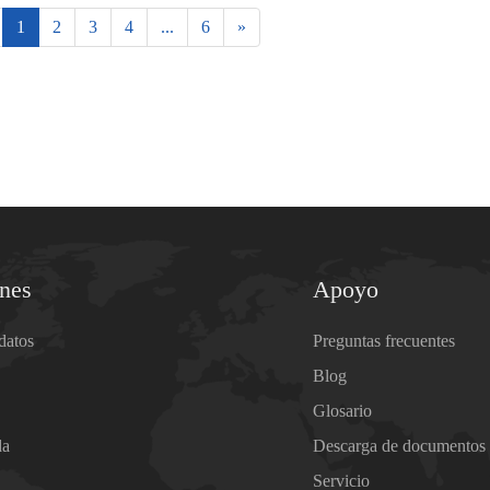
1
2
3
4
...
6
»
ones
Apoyo
datos
Preguntas frecuentes
Blog
Glosario
da
Descarga de documentos
Servicio