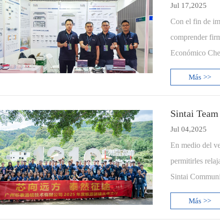
Jul 17,2025
Con el fin de i
comprender firm
Económico Che
Más >>
Sintai Team
Jul 04,2025
En medio del ve
permitirles rela
Sintai Communic
Más >>