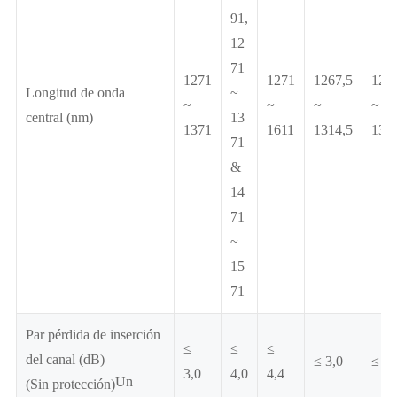
91,
12
71
1271
1271
1267,5
126
Longitud de onda
~
~
~
~
~
central (nm)
13
1371
1611
1314,5
137
71
&
14
71
~
15
71
Par pérdida de inserción
≤
≤
≤
del canal (dB)
≤ 3,0
≤ 4,
3,0
4,0
4,4
Un
(Sin protección)