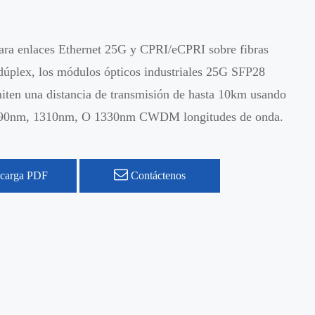
ara enlaces Ethernet 25G y CPRI/eCPRI sobre fibras
plex, los módulos ópticos industriales 25G SFP28
n una distancia de transmisión de hasta 10km usando
90nm, 1310nm, O 1330nm CWDM longitudes de onda.
carga PDF
Contáctenos