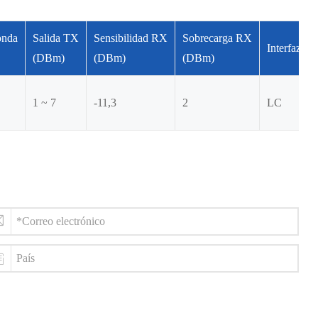
onda
Salida TX
Sensibilidad RX
Sobrecarga RX
Interfaz
(DBm)
(DBm)
(DBm)
1 ~ 7
-11,3
2
LC