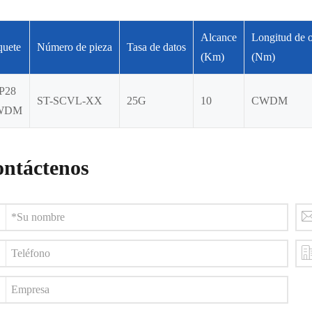
Alcance
Longitud de 
quete
Número de pieza
Tasa de datos
(Km)
(Nm)
P28
ST-SCVL-XX
25G
10
CWDM
WDM
ntáctenos