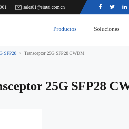
7001
sales01@sintai.com.cn
Productos
Soluciones
5G SFP28
Transceptor 25G SFP28 CWDM
nsceptor 25G SFP28 