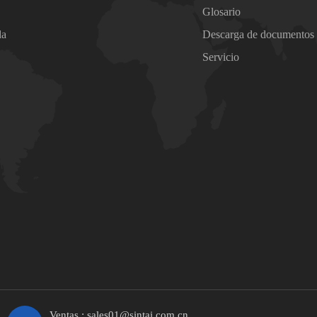
Glosario
da
Descarga de documentos
Servicio
Ventas :
sales01@sintai.com.cn