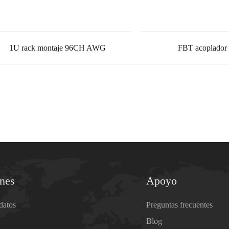
1U rack montaje 96CH AWG
FBT acoplador 
ones
Apoyo
datos
Preguntas frecuentes
Blog