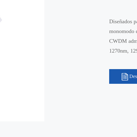
Diseñados p
monomodo dú
CWDM admite
1270nm, 12
Des