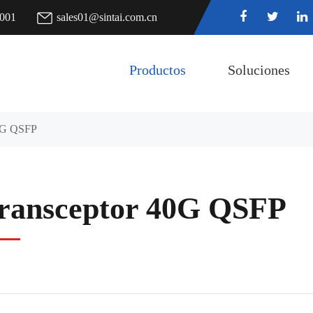
7001
sales01@sintai.com.cn
Productos
Soluciones
40G QSFP
ransceptor 40G QSFP