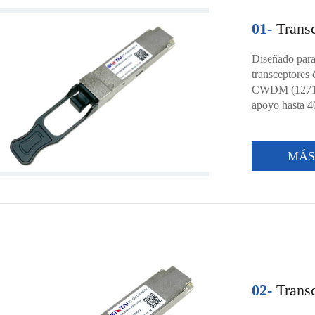
01-
Trans
Diseñado para
transceptores
CWDM (1271nm
apoyo hasta 
MÁ
02-
Trans