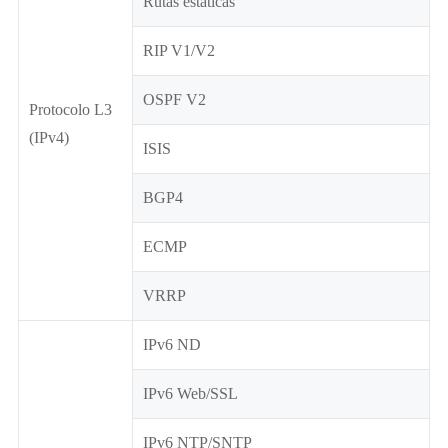
Rutas estáticas
RIP V1/V2
OSPF V2
Protocolo L3
(IPv4)
ISIS
BGP4
ECMP
VRRP
IPv6 ND
IPv6 Web/SSL
IPv6 NTP/SNTP